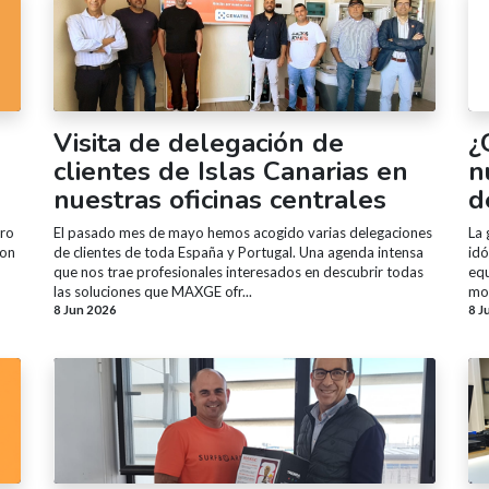
Visita de delegación de
¿
clientes de Islas Canarias en
n
nuestras oficinas centrales
d
tro
El pasado mes de mayo hemos acogido varias delegaciones
La 
con
de clientes de toda España y Portugal. Una agenda intensa
idó
que nos trae profesionales interesados en descubrir todas
equ
las soluciones que MAXGE ofr...
mot
8 Jun 2026
8 J