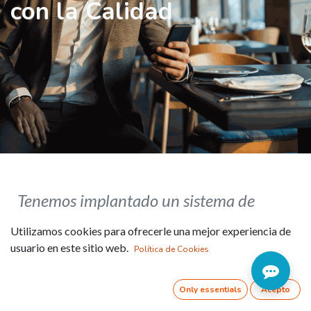
con la Calidad
Tenemos implantado un sistema de
gestión de calidad según norma ISO
Utilizamos cookies para ofrecerle una mejor experiencia de
9001 para asegurar un control de
usuario en este sitio web.
Política de Cookies
nuestros procesos
Only essentials
Acepto
Que nos permite optimizar el funcionamiento de la