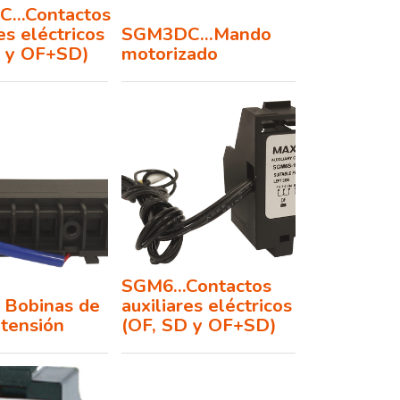
...Contactos
es eléctricos
SGM3DC...Mando
D y OF+SD)
motorizado
SGM6...Contactos
 Bobinas de
auxiliares eléctricos
tensión
(OF, SD y OF+SD)