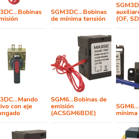
SGM3DC
DC...Bobinas
SGM3DC...Bobinas
auxiliar
misión
de mínima tensión
(OF, S
3DC...Mando
SGM6...Bobinas de
tivo con eje
emisión
SGM6...
ongado
(ACSGM6BDE)
mínima 