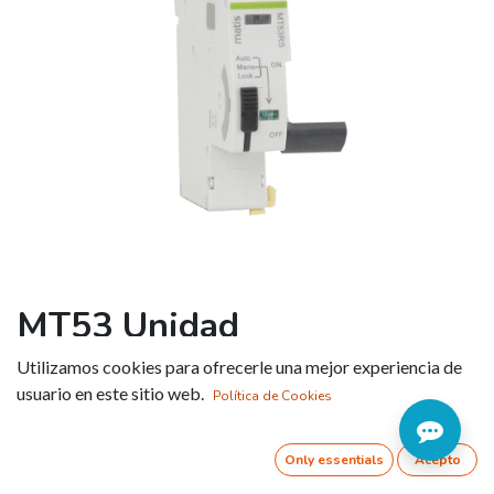
MT53 Unidad
reconectadora compacta
Utilizamos cookies para ofrecerle una mejor experiencia de
independiente
usuario en este sitio web.
Política de Cookies
Referencia:
Only essentials
Acepto
Compatible con magnetotérmicos: MM5032 y MM50H y