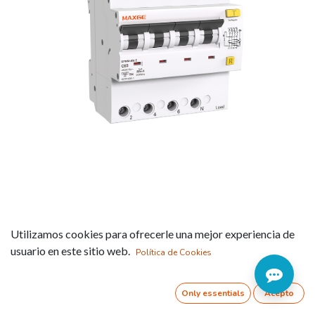
Interruptor combinado
Utilizamos cookies para ofrecerle una mejor experiencia de
diferencial +
usuario en este sitio web.
Política de Cookies
magnetotérmico clase A
(EPRM63LE)
Only essentials
Acepto