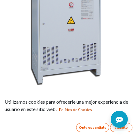
Batería automática
Utilizamos cookies para ofrecerle una mejor experiencia de
autorregulable Serie ZENIT
usuario en este sitio web.
Política de Cookies
hasta 450 kVAr
Only essentials
Acepto
Referencia:
ECA44163