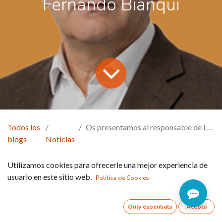
Fernando Bianqui
Todos los
Os presentamos al responsable de Levante: Fernando Bianqui
blogs
Noticias
Nuestra empresa sigue sumando personas que
Utilizamos cookies para ofrecerle una mejor experiencia de
aportan valor; profesionales con experiencia en el
usuario en este sitio web.
Política de Cookies
sector del material eléctrico.
Only essentials
Acepto
A finales de 2025 se unió
Fernando Bianqui