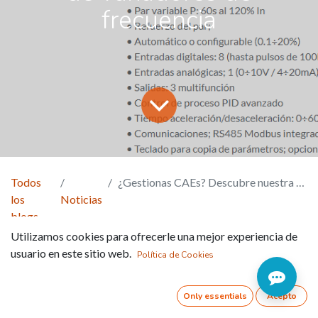
frecuencia
Todos
¿Gestionas CAEs? Descubre nuestra gama de variadores de frecuencia
los
Noticias
blogs
Utilizamos cookies para ofrecerle una mejor experiencia de
La gama H5400 de Variadores de frecuencia es el
usuario en este sitio web.
Política de Cookies
producto idóneo para instalaciones de bombeo y
ventilación.
Only essentials
Acepto